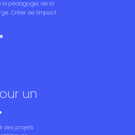
e la pédagogie, de la
rge. Créer de l’impact
ce
our un
.
r des projets