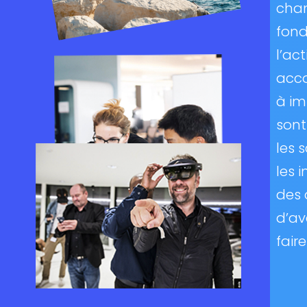
chan
fond
l’ac
acc
à im
sont
les 
les 
des 
d’av
fair