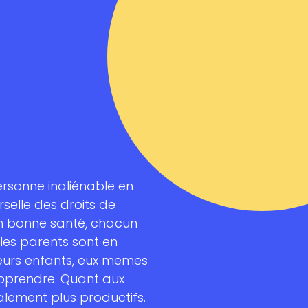
ersonne inaliénable en
rselle des droits de
en bonne santé, chacun
 les parents sont en
eurs enfants, eux memes
pprendre. Quant aux
galement plus productifs.